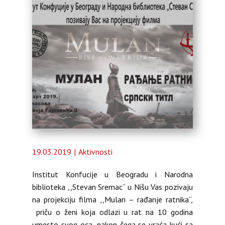
Almanah
O nama
19.03.2019
Aktivnosti
Institut Konfucije u Beogradu i Narodna
biblioteka ,,Stevan Sremac“ u Nišu Vas pozivaju
na projekciju filma ,,Mulan – rađanje ratnika“,
priču o ženi koja odlazi u rat na 10 godina
umesto svog oca, nakon čega se vraća kući sa