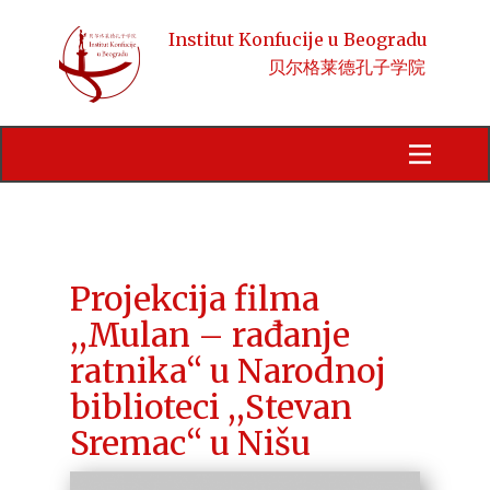
Institut Konfucije u Beogradu
贝尔格莱德孔子学院
Početna
Obaveštenja
Kursevi
HSK
Projekcija filma
,,Mulan – rađanje
Aktivnosti
ratnika“ u Narodnoj
Kineski jezik i kultura
biblioteci ,,Stevan
Sremac“ u Nišu
Stipendije