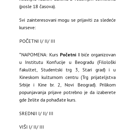
(posle 18 časova).
Svi zainteresovani mogu se prijaviti za sledeće
kurseve:
POČETNI I/ II/ III
*NAPOMENA: Kurs
Početni I
biće organizovan
u Institutu Konfucije u Beogradu (Filološki
fakultet, Studentski trg 3, Stari grad) i u
Kineskom kulturnom centru (Trg prijateljstva
Srbije i Kine br. 2, Novi Beograd). Prilikom
popunjavanja prijave potrebno je da izaberete
gde želite da pohađate kurs.
SREDNJI I/ II/ III
VIŠI I/ II/ III