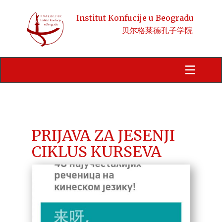
Institut Konfucije u Beogradu
贝尔格莱德孔子学院
Početna
Obaveštenja
Kursevi
HSK
PRIJAVA ZA JESENJI
CIKLUS KURSEVA
Aktivnosti
Kineski jezik i kultura
Stipendije