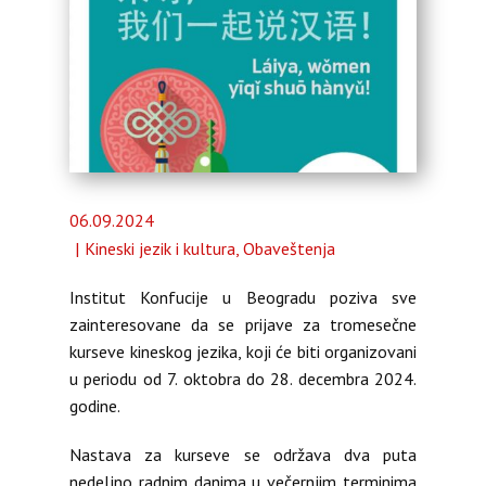
Almanah
O nama
06.09.2024
Kineski jezik i kultura
,
Obaveštenja
Institut Konfucije u Beogradu poziva sve
zainteresovane da se prijave za tromesečne
kurseve kineskog jezika, koji će biti organizovani
u periodu od 7. oktobra do 28. decembra 2024.
godine.
Nastava za kurseve se održava dva puta
nedeljno radnim danima u večernjim terminima