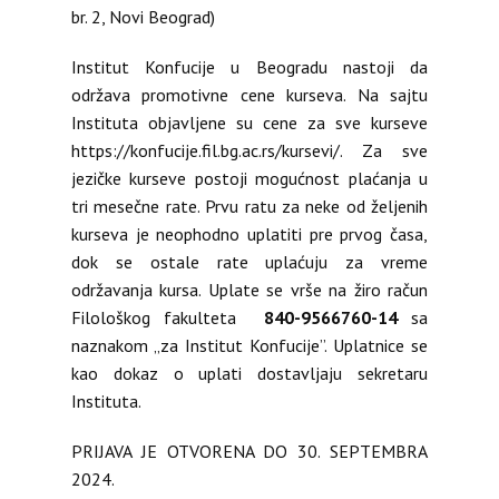
br. 2, Novi Beograd)
Institut Konfucije u Beogradu nastoji da
održava promotivne cene kurseva. Na sajtu
Instituta objavljene su cene za sve kurseve
https://konfucije.fil.bg.ac.rs/kursevi/. Za sve
jezičke kurseve postoji mogućnost plaćanja u
tri mesečne rate. Prvu ratu za neke od željenih
kurseva je neophodno uplatiti pre prvog časa,
dok se ostale rate uplaćuju za vreme
održavanja kursa. Uplate se vrše na žiro račun
Filološkog fakulteta
840-9566760-14
sa
naznakom „za Institut Konfucije”. Uplatnice se
kao dokaz o uplati dostavljaju sekretaru
Instituta.
PRIJAVA JE OTVORENA DO 30. SEPTEMBRA
2024.