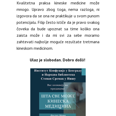
Kvalitetna praksa kineske medicine može
mnogo. Upravo zbog toga, nema razloga, ni
izgovora da se ona ne praktikuje u svom punom
potencijalu. Filip često ističe da je pravo svakog
čoveka da bude upoznat sa time koliko ona
zaista može i da mi svi za sebe moramo
zahtevati najbolje moguće rezultate tretmana
kineskom medicinom.
Ulaz je slobodan. Dobro došli!