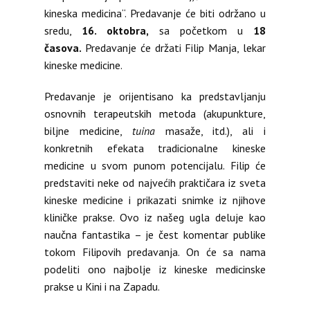
kineska medicina“. Predavanje će biti održano u
sredu,
16. oktobra,
sa početkom u
18
časova.
Predavanje će držati Filip Manja, lekar
kineske medicine.
Predavanje je orijentisano ka predstavljanju
osnovnih terapeutskih metoda (akupunkture,
biljne medicine,
tuina
masaže, itd.), ali i
konkretnih efekata tradicionalne kineske
medicine u svom punom potencijalu. Filip će
predstaviti neke od najvećih praktičara iz sveta
kineske medicine i prikazati snimke iz njihove
kliničke prakse. Ovo iz našeg ugla deluje kao
naučna fantastika – je čest komentar publike
tokom Filipovih predavanja. On će sa nama
podeliti ono najbolje iz kineske medicinske
prakse u Kini i na Zapadu.