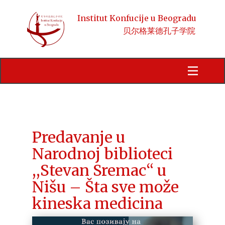
Institut Konfucije u Beogradu
贝尔格莱德孔子学院
Početna
Obaveštenja
Kursevi
HSK
Predavanje u
Narodnoj biblioteci
Aktivnosti
,,Stevan Sremac“ u
Kineski jezik i kultura
Nišu – Šta sve može
kineska medicina
Stipendije