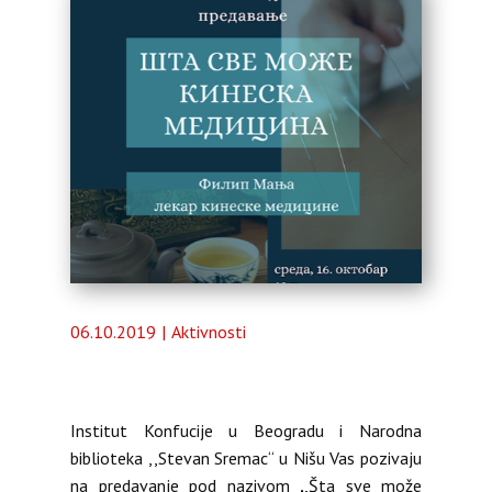
Almanah
O nama
06.10.2019
Aktivnosti
Institut Konfucije u Beogradu i Narodna
biblioteka ,,Stevan Sremac“ u Nišu Vas pozivaju
na predavanje pod nazivom
,
,Šta sve može