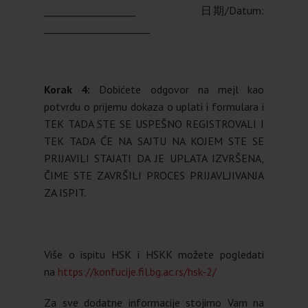
___________________ 日期/Datum:
______________________
Korak 4:
Dobićete odgovor na mejl kao
potvrdu o prijemu dokaza o uplati i formulara i
TEK TADA STE SE USPEŠNO REGISTROVALI I
TEK TADA ĆE NA SAJTU NA KOJEM STE SE
PRIJAVILI STAJATI DA JE UPLATA IZVRŠENA,
ČIME STE ZAVRŠILI PROCES PRIJAVLJIVANJA
ZA ISPIT.
Više o ispitu HSK i HSKK možete pogledati
na
https://konfucije.fil.bg.ac.rs/hsk-2/
Za sve dodatne informacije stojimo Vam na