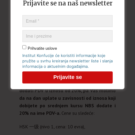
tako da vaše lice bude u centru i da se lepo vidi,
Prijavite se na naš newsletter
pa tek nakon toga potvrđujete dodavanje
fotografije.
Korak 2: Izvršiti uplatu
naknade za polaganje
ispita. Sve uplate se vrše u pošti ili banci u
dinarskoj protivvrednosti na dan uplate na žiro
Prihvatite uslove
račun Filološkog fakulteta
840-9566760-14
Institut Konfucije će koristiti informacije koje
(OBRATITE PAŽNJU NA TO DA JE DOŠLO DO
pružite u svrhu kreiranja newsletter liste i slanja
informacija o aktuelnim događajima.
PROMENE U BROJU RAČUNA), sa obaveznom
naznakom “za Institut Konfucije” u polju
primalac uplate, na
cenu ispita potrebno je
dodati PDV u iznosu od 20%, pa Vas molimo
da na dan uplate u zavisnosti od iznosa koji
dobijete po srednjem kursu NBS dodate i
20% na ime PDV-a.
Cene su sledeće:
HSK 一级 (nivo 1, cena: 10 evra),