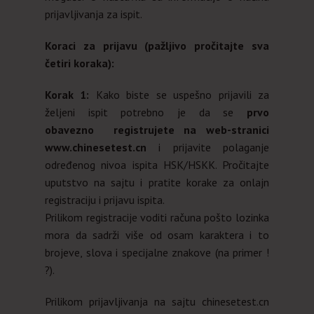
prijavljivanja za ispit.
Koraci za prijavu (pažljivo pročitajte sva
četiri koraka):
Korak 1:
Kako biste se uspešno prijavili za
željeni ispit potrebno je da se
prvo
obavezno
registrujete na web-stranici
www.chinesetest.cn
i prijavite polaganje
određenog nivoa ispita HSK/HSKK. Pročitajte
uputstvo na sajtu i pratite korake za onlajn
registraciju i prijavu ispita.
Prilikom registracije voditi računa pošto lozinka
mora da sadrži više od osam karaktera i to
brojeve, slova i specijalne znakove (na primer !
?).
Prilikom prijavljivanja na sajtu chinesetest.cn