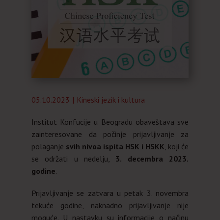
Almanah
O nama
05.10.2023
Kineski jezik i kultura
Institut Konfucije u Beogradu obaveštava sve
zainteresovane da počinje prijavljivanje za
polaganje
svih nivoa ispita HSK i HSKK
, koji će
se održati u nedelju,
3. decembra 2023.
godine
.
Prijavljivanje se zatvara u petak 3. novembra
tekuće godine, naknadno prijavljivanje nije
moguće. U nastavku su informacije o načinu