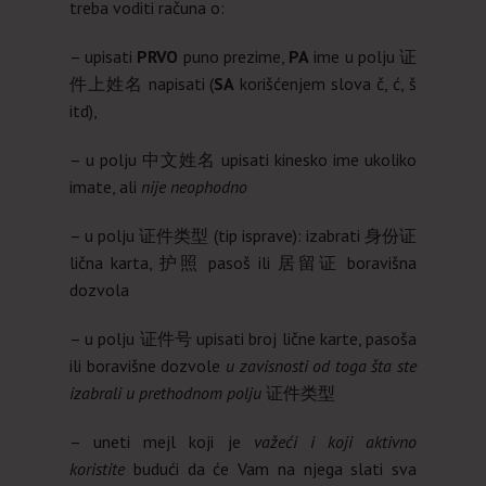
treba voditi računa o:
– upisati
PRVO
puno prezime,
PA
ime u polju 证
件上姓名 napisati (
SA
korišćenjem slova č, ć, š
itd),
– u polju 中文姓名 upisati kinesko ime ukoliko
imate, ali
nije neophodno
– u polju 证件类型 (tip isprave): izabrati 身份证
lična karta, 护照 pasoš ili 居留证 boravišna
dozvola
– u polju 证件号 upisati broj lične karte, pasoša
ili boravišne dozvole
u zavisnosti od toga šta ste
izabrali u prethodnom polju
证件类型
– uneti mejl koji je
važeći i koji aktivno
koristite
budući da će Vam na njega slati sva