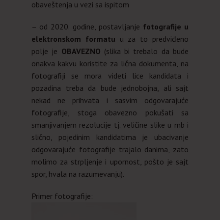
obaveštenja u vezi sa ispitom
– od 2020. godine, postavljanje
fotografije u
elektronskom formatu
u za to predviđeno
polje je
OBAVEZNO
(slika bi trebalo da bude
onakva kakvu koristite za lična dokumenta, na
fotografiji se mora videti lice kandidata i
pozadina treba da bude jednobojna, ali sajt
nekad ne prihvata i sasvim odgovarajuće
fotografije, stoga obavezno pokušati sa
smanjivanjem rezolucije tj. veličine slike u mb i
slično, pojedinim kandidatima je ubacivanje
odgovarajuće fotografije trajalo danima, zato
molimo za strpljenje i upornost, pošto je sajt
spor, hvala na razumevanju).
Primer fotografije: