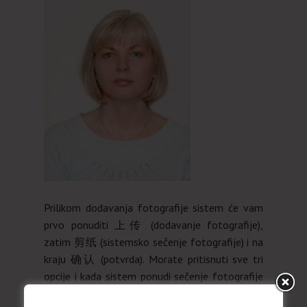
Prilikom dodavanja fotografije sistem će vam
prvo ponuditi 上传 (dodavanje fotografije),
zatim 剪纸 (sistemsko sečenje fotografije) i na
kraju 确认 (potvrda). Morate pritisnuti sve tri
opcije i kada sistem ponudi sečenje fotografije
namestite pravougaonik koji dobijete kao okvir