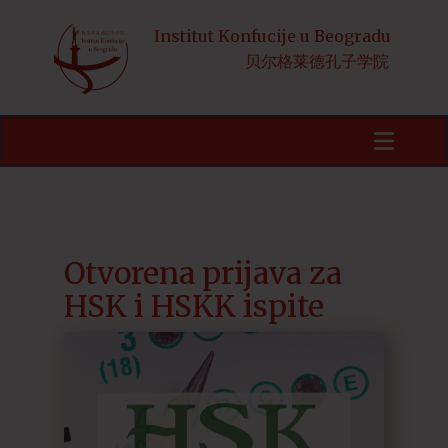
Institut Konfucije u Beogradu
贝尔格莱德孔子学院
Početna
Obaveštenja
Kursevi
HSK
Otvorena prijava za
HSK i HSKK ispite
Aktivnosti
Kineski jezik i kultura
Stipendije