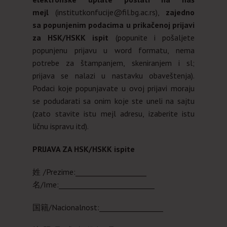
mejl
(institutkonfucije@fil.bg.ac.rs),
zajedno
sa popunjenim podacima u prikačenoj prijavi
za HSK/HSKK ispit
(popunite i pošaljete
popunjenu prijavu u word formatu, nema
potrebe za štampanjem, skeniranjem i sl;
prijava se nalazi u nastavku obaveštenja).
Podaci koje popunjavate u ovoj prijavi moraju
se podudarati sa onim koje ste uneli na sajtu
(zato stavite istu mejl adresu, izaberite istu
ličnu ispravu itd).
PRIJAVA ZA HSK/HSKK ispite
姓/Prezime:____­­­­­________________
名/Ime:___________________________
国籍/Nacionalnost:__________________