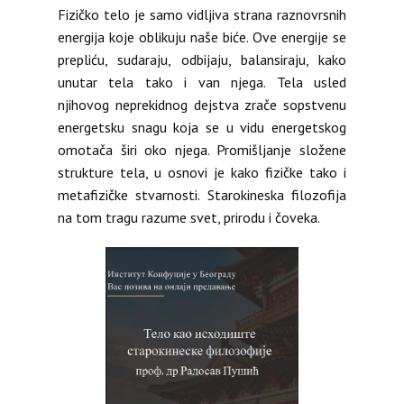
Fizičko telo je samo vidljiva strana raznovrsnih
energija koje oblikuju naše biće. Ove energije se
prepliću, sudaraju, odbijaju, balansiraju, kako
unutar tela tako i van njega. Tela usled
njihovog neprekidnog dejstva zrače sopstvenu
energetsku snagu koja se u vidu energetskog
omotača širi oko njega. Promišljanje složene
strukture tela, u osnovi je kako fizičke tako i
metafizičke stvarnosti. Starokineska filozofija
na tom tragu razume svet, prirodu i čoveka.