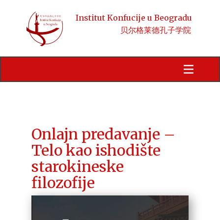
Institut Konfucije u Beogradu
贝尔格莱德孔子学院
Početna
Obaveštenja
Kursevi
HSK
Onlajn predavanje –
Telo kao ishodište
Aktivnosti
starokineske
Kineski jezik i kultura
filozofije
Stipendije