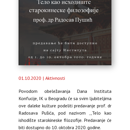
Almanah
O nama
01.10.2020
Aktivnosti
Povodom obeležavanja Dana Instituta
Konfucije, IK u Beogradu će sa svim ljubiteljima
ove daleke kulture podeliti predavanje prof. dr
Radosava Pušića, pod nazivom ,,Telo kao
ishodište starokineske filozofije. Predavanje će
biti dostupno do 10. oktobra 2020. godine.