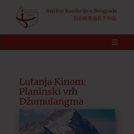
Institut Konfucije u Beogradu
贝尔格莱德孔子学院
Početna
Obaveštenja
Kursevi
HSK
Lutanja Kinom:
Planinski vrh
Aktivnosti
Džumulangma
Kineski jezik i kultura
Stipendije