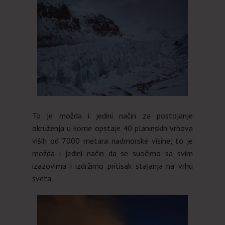
To je možda i jedini način za postojanje
okruženja u kome opstaje 40 planinskih vrhova
viših od 7000 metara nadmorske visine; to je
možda i jedini način da se suočimo sa svim
izazovima i izdržimo pritisak stajanja na vrhu
sveta.