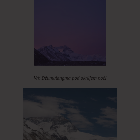
Vrh Džumulangma pod okriljem noći