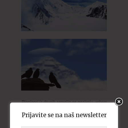
Planinari iz drugih zemalja ga nazivaju ,,vrhom
koga ptice ne preleću”
Prijavite se na naš newsletter