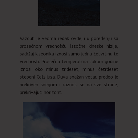
Vazduh je veoma redak ovde, i u poređenju sa
prosečnom vrednošću Istočne kineske nizije,
sadržaj kiseonika iznosi samo jednu četvrtinu te
vrednosti. Prosečna temperatura tokom godine
iznosi oko minus trideset, minus četrdeset
stepeni Celzijusa. Duva snažan vetar, predeo je
prekriven snegom i raznosi se na sve strane,
prekrivajući horizont.