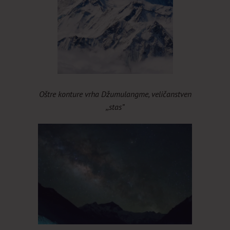
Oštre konture vrha Džumulangme, veličanstven
,,stas”