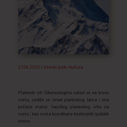
Almanah
O nama
17.06.2020
Kineski jezik i kultura
Planinski vrh Džumulangma nalazi se na krovu
sveta, uzdiže se iznad planinskog lanca i ima
počasni status “najvišeg planinskog vrha na
svetu”, kao sveta koordinata bezbrojnih ljudskih
snova.