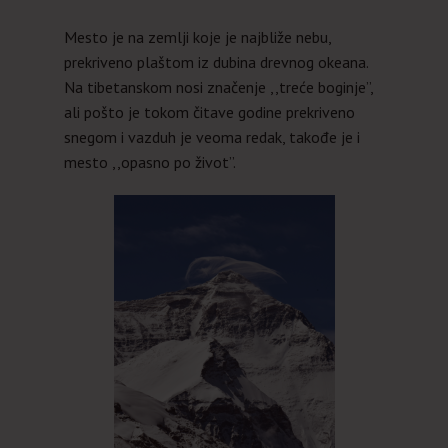
Mesto je na zemlji koje je najbliže nebu,
prekriveno plaštom iz dubina drevnog okeana.
Na tibetanskom nosi značenje ,,treće boginje”,
ali pošto je tokom čitave godine prekriveno
snegom i vazduh je veoma redak, takođe je i
mesto ,,opasno po život”.