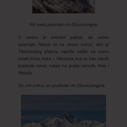
Vrh sveta, planinski vrh Džumulangma
U centru je svetske pažnje, ali večno
usamljen.
Nalazi se
na „krovu sveta“, deo je
Tibetanskog platoa, najviše tačke na svetu
iznad nivoa mora – Himalaja, koji se kao najviši
planinski venac nalazi na granici između Kine i
Nepala.
On, vrh sveta; on, planinski vrh Džumulangma.