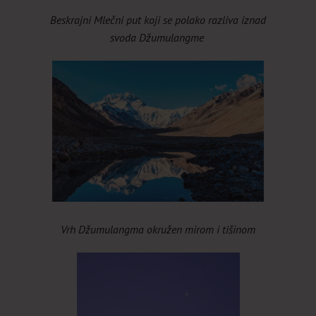
Beskrajni Mlečni put koji se polako razliva iznad
svoda Džumulangme
Vrh Džumulangma okružen mirom i tišinom