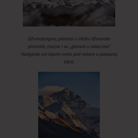
Džumulangma, planina u obliku džinovske
piramide, moćna i sa ,,glavom u oblacima”.
Nadgleda sve lepote sveta pod nebom u potpunoj
tišini.