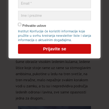
Prihvatite uslove
Institut Konfucije će koristiti informacije koje
pružite u svrhu kreiranja newsletter liste i slanja
informacija o aktuelnim događajima.
Divne ,,vile” sa ledenog platoa
Na njemu se nalaze glečeri, padine, ledene
šume obrasle visokim ledenim kulama, ledene
litice koje stoje rame uz rame sa strmoglavim
ambisima, pukotine u ledu na tren svetle, na
tren mračne, malo nepažnje svakim korakom
vodi u zamku, a tu su i nepredvidiva područja
ledenih odrona i lavina, sve same opasnosti
jedna za drugom…