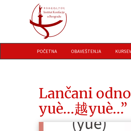
POČETNA
OBAVEŠTENJA
KURSEV
Lančani odno
yuè…越yuè…”