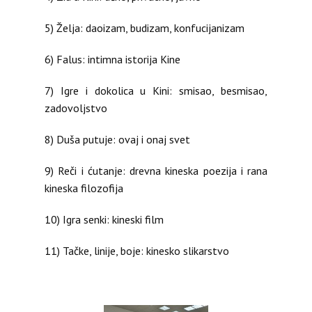
Institut Konfucije će koristiti informacije koje
pružite u svrhu kreiranja newsletter liste i slanja
5) Želja: daoizam, budizam, konfucijanizam
informacija o aktuelnim događajima.
6) Falus: intimna istorija Kine
7) Igre i dokolica u Kini: smisao, besmisao,
zadovoljstvo
8) Duša putuje: ovaj i onaj svet
9) Reči i ćutanje: drevna kineska poezija i rana
kineska filozofija
10) Igra senki: kineski film
11) Tačke, linije, boje: kinesko slikarstvo