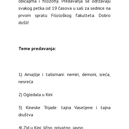
običajima i filozofiji. Predavanja se održavaju
svakog petka od 19 časova u sali za sednice na
prvom spratu Filološkog fakulteta. Dobro
došli!
Teme predavanja:
1) Amajlije i talismani: nemiri, demoni, sreća,
nesreća
Prijavite se na naš newsletter
2) Ogledala u Kini
3) Kineske Trijade: tajna Vaseljene i tajna
društva
4) Zid u Kini: lično, privatno, javno
Prihvatite uslove