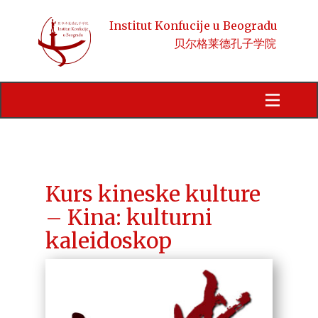
Institut Konfucije u Beogradu
贝尔格莱德孔子学院
Početna
Obaveštenja
Kursevi
HSK
Kurs kineske kulture
– Kina: kulturni
Aktivnosti
kaleidoskop
Kineski jezik i kultura
Stipendije