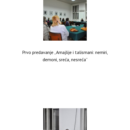
Prvo predavanje „Amajlije i talismani: nemiri,
demoni, sreća, nesreća”