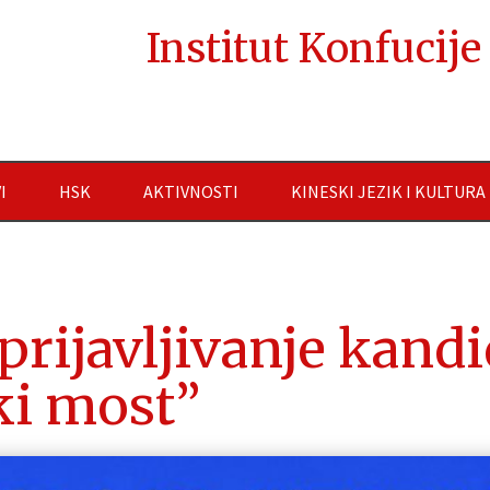
Institut Konfucij
I
HSK
AKTIVNOSTI
KINESKI JEZIK I KULTURA
ijavljivanje kandid
i most”