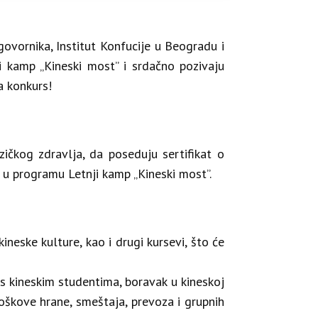
govornika, Institut Konfucije u Beogradu i
ji kamp „Kineski most” i srdačno
pozivaju
a konkurs!
ičkog zdravlja, da poseduju sertifikat o
li u programu
Letnji kamp „Kineski most”.
ineske kulture, kao i drugi kursevi, što će
 kineskim studentima, boravak u kineskoj
roškove hrane, smeštaja, prevoza i grupnih