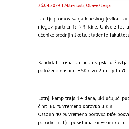
26.04.2024
Aktivnosti
,
Obaveštenja
U cilju promovisanja kineskog jezika i ku
njegov partner iz NR Kine, Univerzitet
učenike srednjih škola, studente fakultet
Kandidati treba da budu srpski državlja
položenom ispitu HSK nivo 2 ili ispitu YCT
Letnji kamp traje 14 dana, uključujući put
činiti 60 % vremena boravka u Kini.
Ostalih 40 % vremena boravka biće posve
porodici, itd.) i posetama kineskim kultu