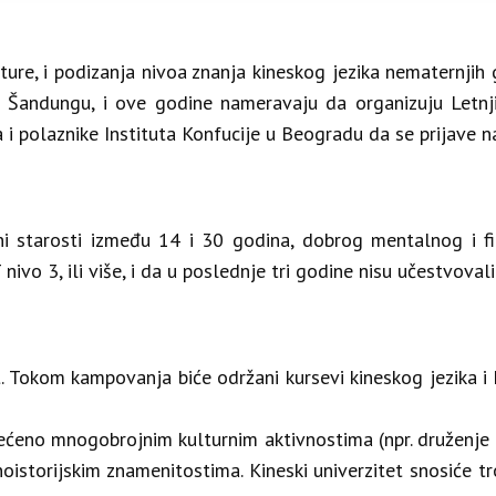
lture, i podizanja nivoa znanja kineskog jezika nematernjih 
 u Šandungu, i ove godine nameravaju da organizuju
Letn
a i polaznike Instituta Konfucije u Beogradu da se prijave n
ni starosti između 14 i 30 godina, dobrog mentalnog i fiz
 nivo 3, ili više, i da u poslednje tri godine nisu učestvova
. Tokom kampovanja biće održani kursevi kineskog jezika i k
ćeno mnogobrojnim kulturnim aktivnostima (npr. druženje s
rnoistorijskim znamenitostima. Kineski univerzitet snosiće t