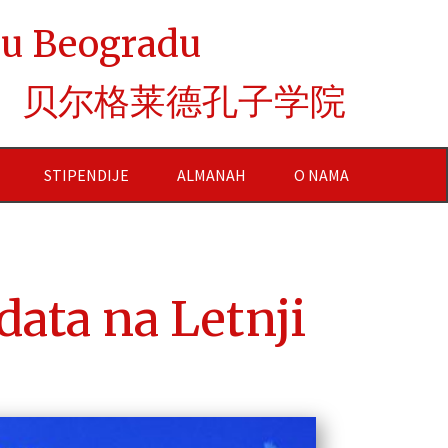
e u Beogradu
贝尔格莱德孔子学院
STIPENDIJE
ALMANAH
O NAMA
ata na Letnji