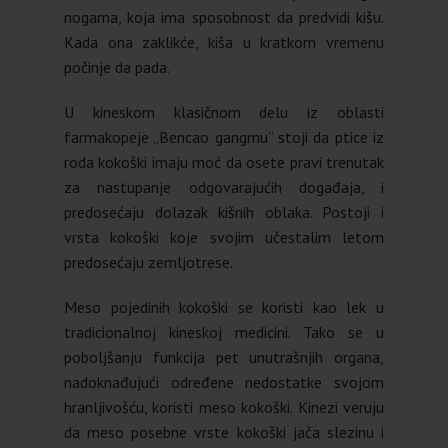
nogama, koja ima sposobnost da predvidi kišu.
Kada ona zaklikće, kiša u kratkom vremenu
počinje da pada.
U kineskom klasičnom delu iz oblasti
farmakopeje „Bencao gangmu“ stoji da ptice iz
roda kokoški imaju moć da osete pravi trenutak
za nastupanje odgovarajućih događaja, i
predosećaju dolazak kišnih oblaka. Postoji i
vrsta kokoški koje svojim učestalim letom
predosećaju zemljotrese.
Meso pojedinih kokoški se koristi kao lek u
tradicionalnoj kineskoj medicini. Tako se u
poboljšanju funkcija pet unutrašnjih organa,
nadoknađujući određene nedostatke svojom
hranljivošću, koristi meso kokoški. Kinezi veruju
da meso posebne vrste kokoški jača slezinu i