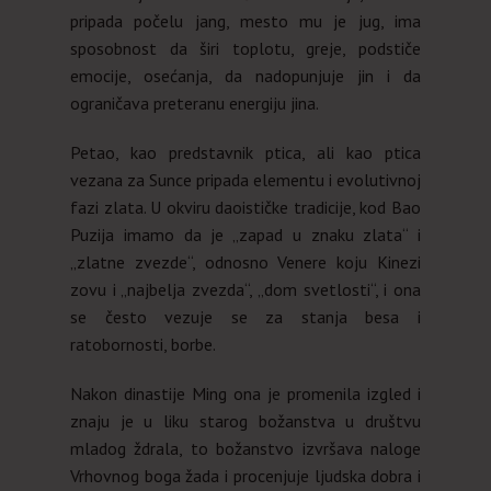
pripada počelu jang, mesto mu je jug, ima
sposobnost da širi toplotu, greje, podstiče
emocije, osećanja, da nadopunjuje jin i da
ograničava preteranu energiju jina.
Petao, kao predstavnik ptica, ali kao ptica
vezana za Sunce pripada elementu i evolutivnoj
fazi zlata. U okviru daoističke tradicije, kod Bao
Puzija imamo da je „zapad u znaku zlata“ i
„zlatne zvezde“, odnosno Venere koju Kinezi
zovu i „najbelja zvezda“, „dom svetlosti“, i ona
se često vezuje se za stanja besa i
ratobornosti, borbe.
Nakon dinastije Ming ona je promenila izgled i
znaju je u liku starog božanstva u društvu
mladog ždrala, to božanstvo izvršava naloge
Vrhovnog boga žada i procenjuje ljudska dobra i