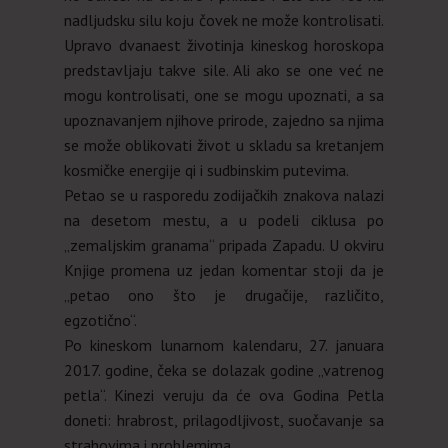
nadljudsku silu koju čovek ne može kontrolisati.
Upravo dvanaest životinja kineskog horoskopa
predstavljaju takve sile. Ali ako se one već ne
mogu kontrolisati, one se mogu upoznati, a sa
upoznavanjem njihove prirode, zajedno sa njima
se može oblikovati život u skladu sa kretanjem
kosmičke energije qi i sudbinskim putevima.
Petao se u rasporedu zodijačkih znakova nalazi
na desetom mestu, a u podeli ciklusa po
„zemaljskim granama“ pripada Zapadu. U okviru
Knjige promena uz jedan komentar stoji da je
„petao ono što je drugačije, različito,
egzotično“.
Po kineskom lunarnom kalendaru, 27. januara
2017. godine, čeka se dolazak godine „vatrenog
petla“. Kinezi veruju da će ova Godina Petla
doneti: hrabrost, prilagodljivost, suočavanje sa
strahovima i problemima.