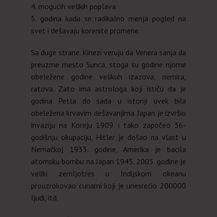
4. mogućih velikih poplava
5. godina kada se radikalno menja pogled na
svet i dešavaju korenite promene.
Sa duge strane. Kinezi veruju da Venera sanja da
preuzme mesto Sunca, stoga su godine njome
obeležene godine velikuh izazova, nemira,
ratova. Zato ima astrologa koji ističu da je
godina Petla do sada u istoriji uvek bila
obeležena krvavim dešavanjima. Japan je izvršio
invaziju na Koreju 1909. i tako započeo 36-
godišnju okupaciju, Hitler je došao na vlast u
Nemačkoj 1933. godine, Amerika je bacila
atomsku bombu na Japan 1945. 2005. godine je
veliki zemljotres u Indijskom okeanu
prouzrokovao cunami koji je unesrećio 200000
ljudi, itd.