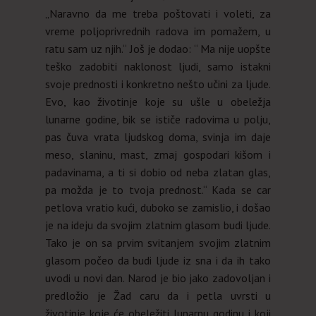
„Naravno da me treba poštovati i voleti, za
vreme poljoprivrednih radova im pomažem, u
ratu sam uz njih.“ Još je dodao: “ Ma nije uopšte
teško zadobiti naklonost ljudi, samo istakni
svoje prednosti i konkretno nešto učini za ljude.
Evo, kao životinje koje su ušle u obeležja
lunarne godine, bik se ističe radovima u polju,
pas čuva vrata ljudskog doma, svinja im daje
meso, slaninu, mast, zmaj gospodari kišom i
padavinama, a ti si dobio od neba zlatan glas,
pa možda je to tvoja prednost.“ Kada se car
petlova vratio kući, duboko se zamislio, i došao
je na ideju da svojim zlatnim glasom budi ljude.
Tako je on sa prvim svitanjem svojim zlatnim
glasom počeo da budi ljude iz sna i da ih tako
uvodi u novi dan. Narod je bio jako zadovoljan i
predložio je Žad caru da i petla uvrsti u
životinje koje će obeležiti lunarnu godinu i koji