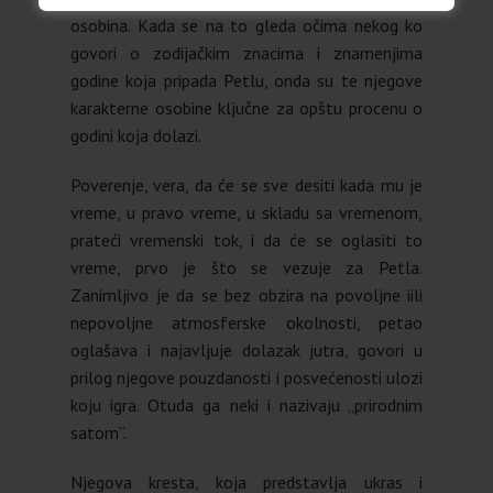
osobina. Kada se na to gleda očima nekog ko
govori o zodijačkim znacima i znamenjima
godine koja pripada Petlu, onda su te njegove
karakterne osobine ključne za opštu procenu o
godini koja dolazi.
Poverenje, vera, da će se sve desiti kada mu je
vreme, u pravo vreme, u skladu sa vremenom,
prateći vremenski tok, i da će se oglasiti to
vreme, prvo je što se vezuje za Petla.
Zanimljivo je da se bez obzira na povoljne iili
nepovoljne atmosferske okolnosti, petao
oglašava i najavljuje dolazak jutra, govori u
prilog njegove pouzdanosti i posvećenosti ulozi
koju igra. Otuda ga neki i nazivaju „prirodnim
satom“.
Njegova kresta, koja predstavlja ukras i