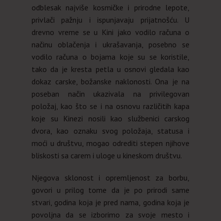
odblesak najviše kosmičke i prirodne lepote,
privlači pažnju i ispunjavaju prijatnošću. U
drevno vreme se u Kini jako vodilo računa o
načinu oblačenja i ukrašavanja, posebno se
vodilo računa o bojama koje su se koristile,
tako da je kresta petla u osnovi gledala kao
dokaz carske, božanske naklonosti. Ona je na
poseban način ukazivala na privilegovan
položaj, kao što se i na osnovu različitih kapa
koje su Kinezi nosili kao službenici carskog
dvora, kao oznaku svog položaja, statusa i
moći u društvu, mogao odrediti stepen njihove
bliskosti sa carem i uloge u kineskom društvu.
Njegova sklonost i opremljenost za borbu,
govori u prilog tome da je po prirodi same
stvari, godina koja je pred nama, godina koja je
povoljna da se izborimo za svoje mesto i