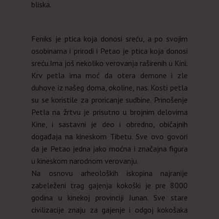
bliska.
Feniks je ptica koja donosi sreću, a po svojim
osobinama i prirodi i Petao je ptica koja donosi
sreću.Ima još nekoliko verovanja raširenih u Kini.
Krv petla ima moć da otera demone i zle
duhove iz našeg doma, okoline, nas. Kosti petla
su se koristile za proricanje sudbine. Prinošenje
Petla na žrtvu je prisutno u brojnim delovima
Kine, i sastavni je deo i obredno, običajnih
događaja na kineskom Tibetu. Sve ovo govori
da je Petao jedna jako moćna i značajna figura
u kineskom narodnom verovanju.
Na osnovu arheoloških iskopina najranije
zabeleženi trag gajenja kokoški je pre 8000
godina u kinekoj provinciji Junan. Sve stare
civilizacije znaju za gajenje i odgoj kokošaka