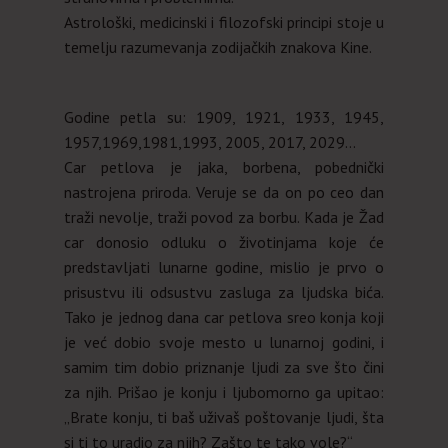
Astrološki, medicinski i filozofski principi stoje u
temelju razumevanja zodijačkih znakova Kine.
Godine petla su: 1909, 1921, 1933, 1945,
1957,1969,1981,1993, 2005, 2017, 2029…
Car petlova je jaka, borbena, pobednički
nastrojena priroda. Veruje se da on po ceo dan
traži nevolje, traži povod za borbu. Kada je Žad
car donosio odluku o životinjama koje će
predstavljati lunarne godine, mislio je prvo o
prisustvu ili odsustvu zasluga za ljudska bića.
Tako je jednog dana car petlova sreo konja koji
je već dobio svoje mesto u lunarnoj godini, i
samim tim dobio priznanje ljudi za sve što čini
za njih. Prišao je konju i ljubomorno ga upitao:
„Brate konju, ti baš uživaš poštovanje ljudi, šta
si ti to uradio za njih? Zašto te tako vole?“