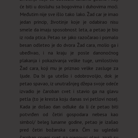
će biti u dosluhu sa bogovima i duhovima moći.
Međutim nije sve išlo tako lako. Žad car je imao
jedan princip, životinje koje je odabirao nisu
smele da imaju sposobnost leta, a petao je bio
iz roda ptica. Petao se jako razočarao i pomalo
besan odleteo je do dvora Žad cara, molio ga i
ubeđivao, i na kraju je posle danonoćnog
plakanja i pokazivanja velike tuge, umilostivio
Žad cara, koji mu je priznao velike zasluge za
ljude. Da bi ga utešio i odobrovoljio, dok je
petao spavao, iz unutrašnjeg džepa svoje odeće
izvadio je čaroban cvet i stavio ga na glavu
petla (to je kresta koju danas svi petlovi nose).
Kada je došao dan odluke da li će petao biti
potvrđen od četiri gospodara nebesa kao
simbol/ beleg lunarne godine, petao je izašao
pred četiri božanska cara. Čim su ugledali
čaroban crveni cvet na njegovoj glavi, znali su