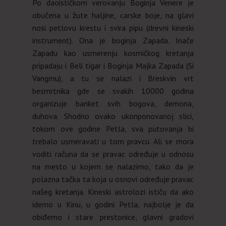
Po daoističkom verovanju Boginja Venere je
obučena u žute haljine, carske boje, na glavi
nosi petlovu krestu i svira pipu (drevni kineski
instrument). Ona je boginja Zapada. Inače
Zapadu kao usmerenju kosmičkog kretanja
pripadaju i Beli tigar i Boginja Majka Zapada (Si
Vangmu), a tu se nalazi i Breskvin vrt
besmrtnika gde se svakih 10000 godina
organizuje banket svih bogova, demona,
duhova. Shodno ovako ukonponovanoj slici,
tokom ove godine Petla, sva putovanja bi
trebalo usmeravati u tom pravcu. Ali se mora
voditi računa da se pravac određuje u odnosu
na mesto u kojem se nalazimo, tako da je
polazna tačka ta koja u osnovi određuje pravac
našeg kretanja. Kineski astrolozi ističu da ako
idemo u Kinu, u godini Petla, najbolje je da
obiđemo i stare prestonice, glavni gradovi