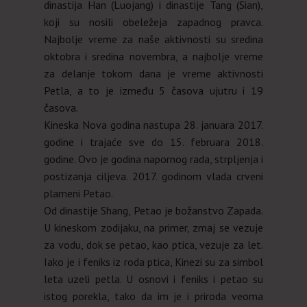
dinastija Han (Luojang) i dinastije Tang (Sian),
koji su nosili obeležeja zapadnog pravca.
Najbolje vreme za naše aktivnosti su sredina
oktobra i sredina novembra, a najbolje vreme
za delanje tokom dana je vreme aktivnosti
Petla, a to je između 5 časova ujutru i 19
časova.
Kineska Nova godina nastupa 28. januara 2017.
godine i trajaće sve do 15. februara 2018.
godine. Ovo je godina napornog rada, strpljenja i
postizanja ciljeva. 2017. godinom vlada crveni
plameni Petao.
Od dinastije Shang, Petao je božanstvo Zapada.
U kineskom zodijaku, na primer, zmaj se vezuje
za vodu, dok se petao, kao ptica, vezuje za let.
Iako je i feniks iz roda ptica, Kinezi su za simbol
leta uzeli petla. U osnovi i feniks i petao su
istog porekla, tako da im je i priroda veoma