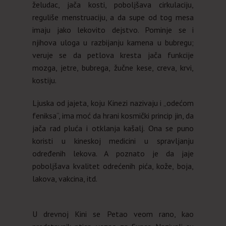
želudac, jača kosti, poboljšava cirkulaciju,
reguliše menstruaciju, a da supe od tog mesa
imaju jako lekovito dejstvo. Pominje se i
njihova uloga u razbijanju kamena u bubregu;
veruje se da petlova kresta jača funkcije
mozga, jetre, bubrega, žučne kese, creva, krvi,
kostiju.
Ljuska od jajeta, koju Kinezi nazivaju i „odećom
feniksa“, ima moć da hrani kosmički princip jin, da
jača rad pluća i otklanja kašalj. Ona se puno
koristi u kineskoj medicini u spravljanju
određenih lekova. A poznato je da jaje
poboljšava kvalitet odrećenih pića, kože, boja,
lakova, vakcina, itd.
U drevnoj Kini se Petao veom rano, kao