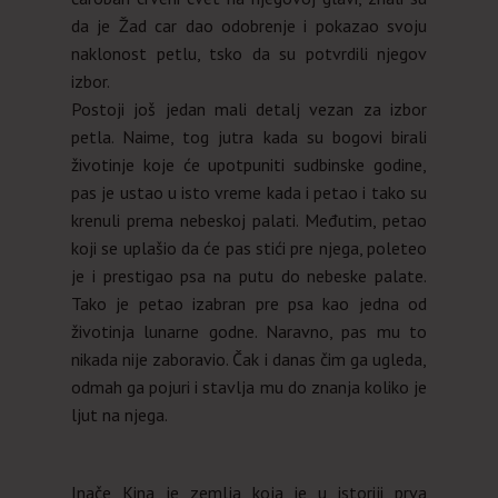
da je Žad car dao odobrenje i pokazao svoju
naklonost petlu, tsko da su potvrdili njegov
izbor.
Postoji još jedan mali detalj vezan za izbor
petla. Naime, tog jutra kada su bogovi birali
životinje koje će upotpuniti sudbinske godine,
pas je ustao u isto vreme kada i petao i tako su
krenuli prema nebeskoj palati. Međutim, petao
koji se uplašio da će pas stići pre njega, poleteo
je i prestigao psa na putu do nebeske palate.
Tako je petao izabran pre psa kao jedna od
životinja lunarne godne. Naravno, pas mu to
nikada nije zaboravio. Čak i danas čim ga ugleda,
odmah ga pojuri i stavlja mu do znanja koliko je
ljut na njega.
Inače Kina je zemlja koja je u istoriji prva