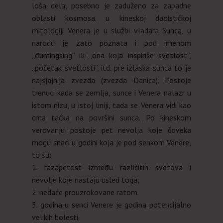
loša dela, posebno je zaduženo za zapadne
oblasti kosmosa. u kineskoj daoističkoj
mitologiji Venera je u službi vladara Sunca, u
narodu je zato poznata i pod imenom
„đumingsing“ ili „ona koja inspiriše svetlost“,
„početak svetlosti“, itd. pre izlaska sunca to je
najsjajnija zvezda (zvezda Danica). Postoje
trenuci kada se zemlja, sunce i Venera nalazr u
istom nizu, u istoj liniji, tada se Venera vidi kao
crna tačka na površini sunca. Po kineskom
verovanju postoje pet nevolja koje čoveka
mogu snaći u godini koja je pod senkom Venere,
to su:
1. razapetost između različitih svetova i
nevolje koje nastaju usled toga;
2. nedaće prouzrokovane ratom
3. godina u senci Venere je godina potencijalno
velikih bolesti