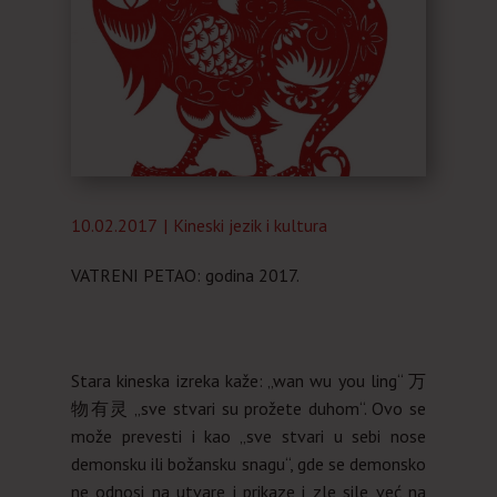
Almanah
O nama
10.02.2017
Kineski jezik i kultura
VATRENI PETAO: godina 2017.
Stara kineska izreka kaže: „wan wu you ling“ 万
物有灵 „sve stvari su prožete duhom“.
Ovo se
može prevesti i kao „sve stvari u sebi nose
demonsku ili božansku snagu“, gde se demonsko
ne odnosi na utvare i prikaze i zle sile već na