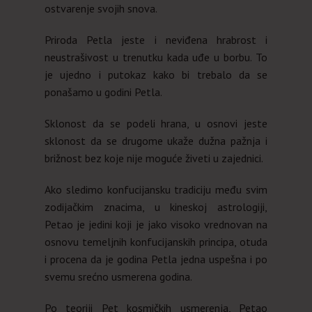
ostvarenje svojih snova.
Priroda Petla jeste i neviđena hrabrost i
neustrašivost u trenutku kada uđe u borbu. To
je ujedno i putokaz kako bi trebalo da se
ponašamo u godini Petla.
Sklonost da se podeli hrana, u osnovi jeste
sklonost da se drugome ukaže dužna pažnja i
brižnost bez koje nije moguće živeti u zajednici.
Ako sledimo konfucijansku tradiciju među svim
zodijačkim znacima, u kineskoj astrologiji,
Petao je jedini koji je jako visoko vrednovan na
osnovu temeljnih konfucijanskih principa, otuda
i procena da je godina Petla jedna uspešna i po
svemu srećno usmerena godina.
Po teoriji Pet kosmičkih usmerenja, Petao