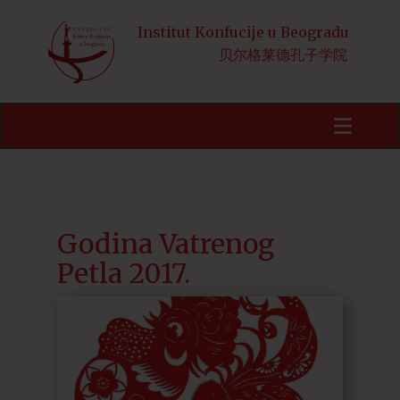
Institut Konfucije u Beogradu
贝尔格莱德孔子学院
Početna
Obaveštenja
Kursevi
HSK
Godina Vatrenog
Petla 2017.
Aktivnosti
Kineski jezik i kultura
Stipendije