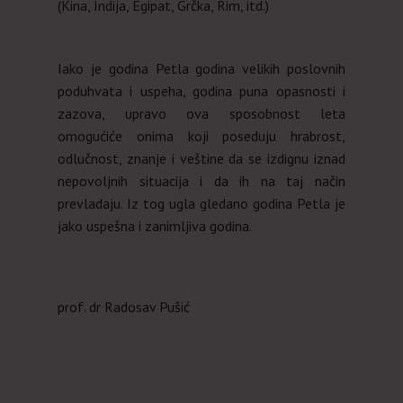
(Kina, Indija, Egipat, Grčka, Rim, itd.)
Iako je godina Petla godina velikih poslovnih
poduhvata i uspeha, godina puna opasnosti i
zazova, upravo ova sposobnost leta
omogućiće onima koji poseduju hrabrost,
odlučnost, znanje i veštine da se izdignu iznad
nepovoljnih situacija i da ih na taj način
prevladaju. Iz tog ugla gledano godina Petla je
jako uspešna i zanimljiva godina.
prof. dr Radosav Pušić