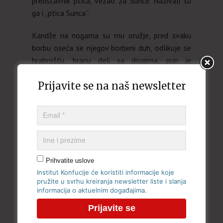
predstavnik ptica, vezao za Sunce. Nazivali su
ga i „ptica Sunca“.
Kandže na nogama su mu oružje, pred svaku
borbu oseća se njegov borbeni duh, odlikuje se
hrabrošću, hranu deli sa drugima, pun je
saosećanja i brige za druge, on dela u skladu sa
Prijavite se na naš newsletter
vremenom, i može mu se verovati. Ako uzmemo
konfucijanske termine da ga opišemo, a to se u
Kini jako rano uzimalo kao osobenost „ptice
Sunca“, feniks u liku Petla poseduje: 文wen
(lepotu šara), 武wu (borbenost, veštinu
borenja), 勇yong (hrabrost, srčanost), 仁ren
(saosećajnost), 信xin (veru , poverenje). U starim
Prihvatite uslove
spisima stoji da su wen i wu osobine koje se
Institut Konfucije će koristiti informacije koje
pružite u svrhu kreiranja newsletter liste i slanja
mogu videti iz njegovog spoljašnjeg izgled i
informacija o aktuelnim događajima.
ponašanja dok su yong, ren i xin deo njegove
unutarnje prirode i sklonosti koja proističe iz
njegove kosmički utemeljenih karakternih