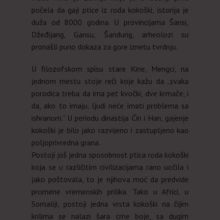
počela da gaji ptice iz roda kokoški, istorija je
duža od 8000 godina. U provincijama Šansi,
Džeđijang, Gansu, Šandung, arheolozi su
pronašli puno dokaza za gore iznetu tvrdnju.
U filozofskom spisu stare Kine, Mengci, na
jednom mestu stoje reči koje kažu da „svaka
porodica treba da ima pet kvočki, dve krmače, i
da, ako to imaju, ljudi neće imati problema sa
ishranom.“ U periodu dinastija Ćin i Han, gajenje
kokoški je bilo jako razvijeno i zastupljeno kao
poljoprivredna grana.
Postoji još jedna sposobnost ptica roda kokoški
koja se u različitim civilizacijama rano uočila i
jako poštovala, to je njihova moć da predvide
promene vremenskih prilika. Tako u Africi, u
Somaliji, postoji jedna vrsta kokoški na čijim
krilima se nalazi šara crne boje, sa dugim