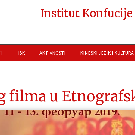
Institut Konfucij
I
HSK
AKTIVNOSTI
KINESKI JEZIK I KULTURA
g filma u Etnograf