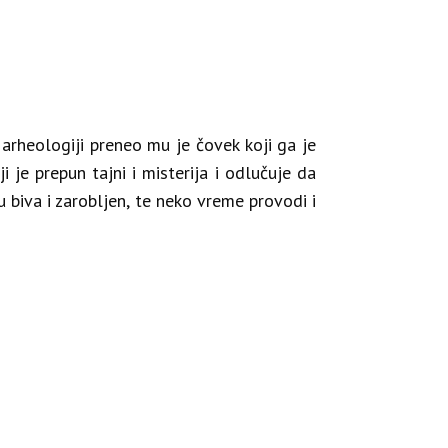
 arheologiji preneo mu je čovek koji ga je
i je prepun tajni i misterija i odlučuje da
u biva i zarobljen, te neko vreme provodi i