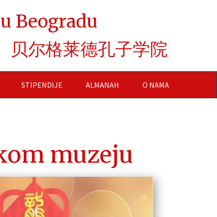
e u Beogradu
贝尔格莱德孔子学院
STIPENDIJE
ALMANAH
O NAMA
skom muzeju