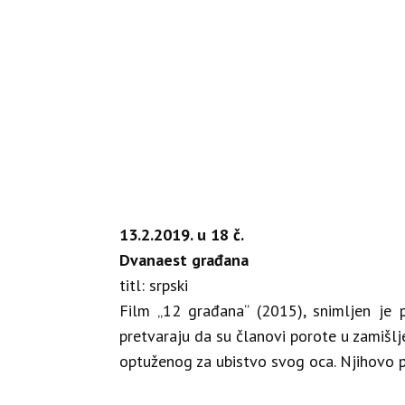
13.2.2019. u 18 č.
Dvanaest građana
titl: srpski
Film „12 građana“ (2015), snimljen je 
pretvaraju da su članovi porote u zamišlj
optuženog za ubistvo svog oca. Njihovo p