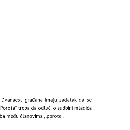
“. Dvanaest građana imaju zadatak da se
,Porota” treba da odluči o sudbini mladića
oba među članovima ,,porote“.