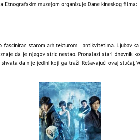
 sa Etnografskim muzejom organizuje Dane kineskog filma:
o fasciniran starom arhitekturom i antikvitetima. Ljubav ka
znaje da je njegov stric nestao. Pronalazi stari dnevnik koj
hvata da nije jedini koji ga traži. Rešavajući ovaj slučaj, V
Prijavite se na naš newsletter