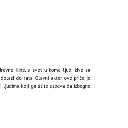
drevne Kine, u svet u kome ljudi žive sa
olazi do rata. Glavni akter ove priče je
i ljudima koji ga štite uspeva da izbegne