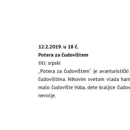
12.2.2019. u 18 č.
Potera za čudovištem
titl: srpski
„Potera za čudovištem“ je avanturističk
čudovištima. Nihovim svetom vlada harmo
malo čudovište Vuba, dete kraljice čudov
nevolje.