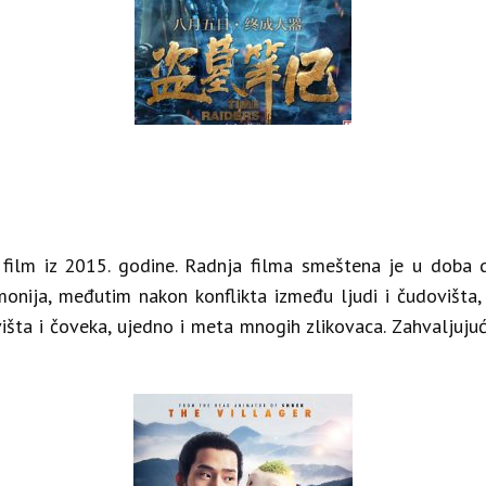
Prihvatite uslove
Institut Konfucije će koristiti informacije koje
pružite u svrhu kreiranja newsletter liste i slanja
informacija o aktuelnim događajima.
i film iz 2015. godine. Radnja filma smeštena je u doba 
nija, međutim nakon konflikta između ljudi i čudovišta, d
išta i čoveka, ujedno i meta mnogih zlikovaca. Zahvaljujuć