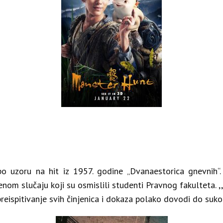
po uzoru na hit iz 1957. godine „Dvanaestorica gnevnih
enom slučaju koji su osmislili studenti Pravnog fakulteta. ,
reispitivanje svih činjenica i dokaza polako dovodi do suk