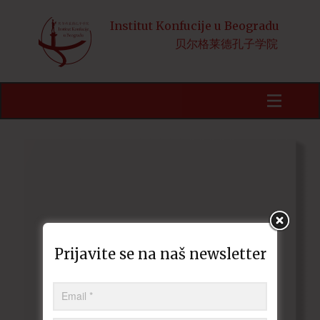
Institut Konfucije u Beogradu
贝尔格莱德孔子学院
Početna
Obaveštenja
Kursevi
HSK
Aktivnosti
Kineski jezik i kultura
Prijavite se na naš newsletter
Stipendije